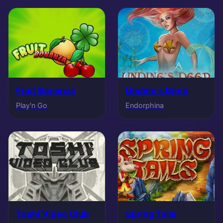
Fruit Bonanza
Undine's Deep
Play'n Go
Endorphina
Toshi Video Club
Spring Tails