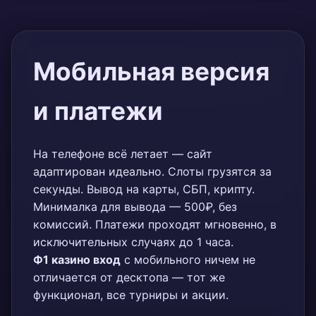
Мобильная версия
и платежи
На телефоне всё летает — сайт
адаптирован идеально. Слоты грузятся за
секунды. Вывод на карты, СБП, крипту.
Минималка для вывода — 500₽, без
комиссий. Платежи проходят мгновенно, в
исключительных случаях до 1 часа.
Ф1 казино вход
с мобильного ничем не
отличается от десктопа — тот же
функционал, все турниры и акции.