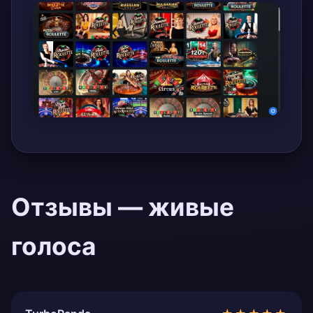
Отзывы — живые
голоса