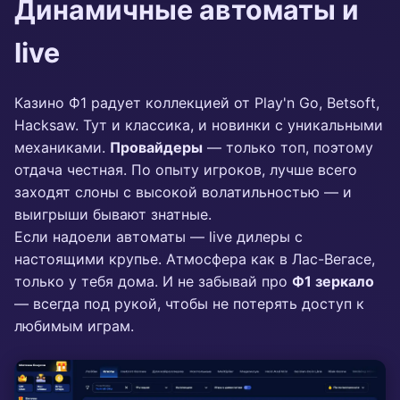
Динамичные автоматы и
live
Казино Ф1 радует коллекцией от Play'n Go, Betsoft,
Hacksaw. Тут и классика, и новинки с уникальными
механиками.
Провайдеры
— только топ, поэтому
отдача честная. По опыту игроков, лучше всего
заходят слоны с высокой волатильностью — и
выигрыши бывают знатные.
Если надоели автоматы — live дилеры с
настоящими крупье. Атмосфера как в Лас-Вегасе,
только у тебя дома. И не забывай про
Ф1 зеркало
— всегда под рукой, чтобы не потерять доступ к
любимым играм.