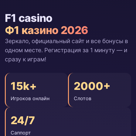
F1 casino
Ф1 казино 2026
Зеркало, официальный сайт и все бонусы в
одном месте. Регистрация за 1 минуту — и
сразу к играм!
15k+
2000+
Игроков онлайн
Слотов
24/7
Саппорт